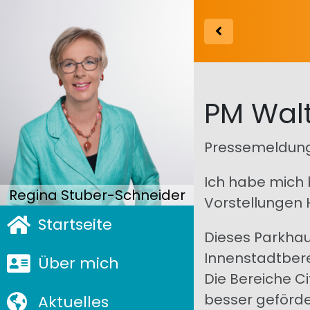
PM Wal
Pressemeldung
Ich habe mich b
Regina Stuber-Schneider
Vorstellungen H
Startseite
Dieses Parkhau
Innenstadtbere
Über mich
Die Bereiche C
besser geförde
Aktuelles