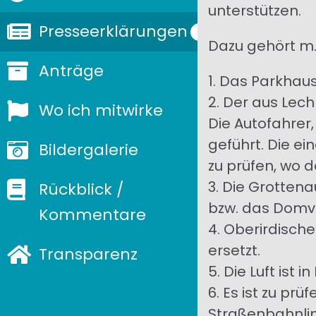
unterstützen.
Presseerklärungen
Dazu gehört m.
Anträge
1. Das Parkhaus
2. Der aus Le
Wo ich mitwirke
Die Autofahrer,
geführt. Die ei
Bildergalerie
zu prüfen, wo d
3. Die Grottena
Rückblick /
bzw. das Domvi
Kommentare
4. Oberirdisch
ersetzt.
Transparenz
5. Die Luft ist
6. Es ist zu pr
Straßenbahnlin