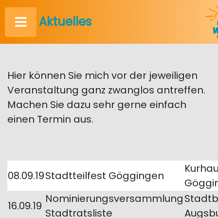
Aktuelles
Hier können Sie mich vor der jeweiligen
Veranstaltung ganz zwanglos antreffen.
Machen Sie dazu sehr gerne einfach
einen Termin aus.
Kurha
08.09.19
Stadtteilfest Göggingen
Göggi
Nominierungsversammlung
Stadtb
16.09.19
Stadtratsliste
Augsb