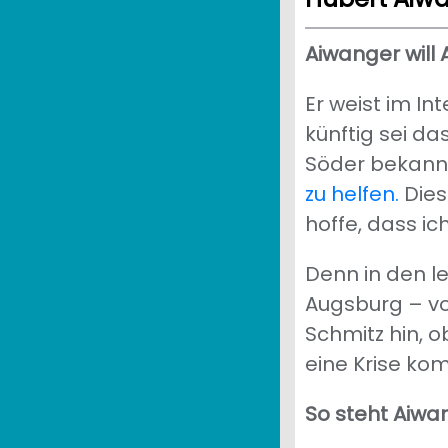
Aiwanger will
Er weist im In
künftig sei d
Söder bekann
zu helfen.
Dies
hoffe, dass ic
Denn in den l
Augsburg – vo
Schmitz hin, o
eine Krise kom
So steht Aiwa