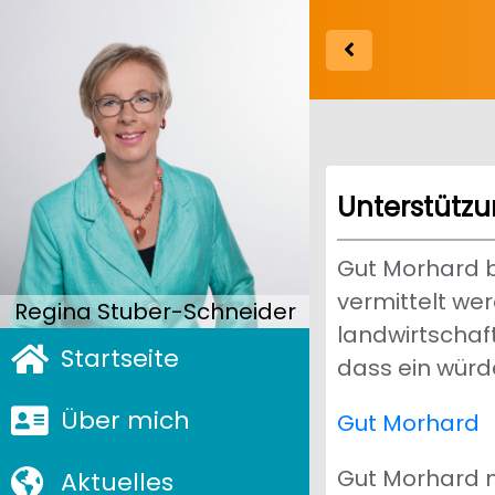
Unterstütz
Gut Morhard b
vermittelt we
Regina Stuber-Schneider
landwirtschaft
Startseite
dass ein würd
Über mich
Gut Morhard
Gut Morhard m
Aktuelles